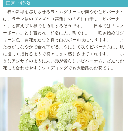
由来・特徴
春の新緑を感じさせるライムグリーンが爽やかなビバーナム
は、ラテン語のガマズミ（莢蒾）の古名に由来し「ビバーナ
ム」と言えば世界でも通用するそうです。 日本では「スノ
ーボール」とも言われ、和名は大手鞠です。 咲き始めはグ
リーン色、開花が進むと真っ白のボール状になります。 ま
た枝がしなやかで垂れ下がるようにして咲くビバーナムは、風
に優しく揺れるようで初々しさを感じさせてくれます。 小
さなアジサイのように丸い形が愛らしいビバーナム、どんなお
花にも合わせやすくウエディングでも大活躍のお花です。