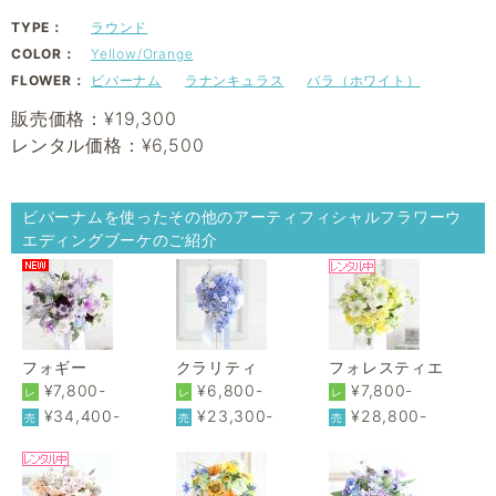
TYPE：
ラウンド
COLOR：
Yellow/Orange
FLOWER：
ビバーナム
ラナンキュラス
バラ（ホワイト）
販売価格：¥19,300
レンタル価格：¥6,500
ビバーナムを使ったその他のアーティフィシャルフラワーウ
エディングブーケのご紹介
フォギー
クラリティ
フォレスティエ
¥7,800-
¥6,800-
¥7,800-
レ
レ
レ
¥34,400-
¥23,300-
¥28,800-
売
売
売