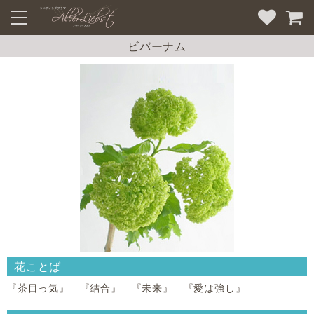
ビバーナム
花ことば
『茶目っ気』 『結合』 『未来』 『愛は強し』