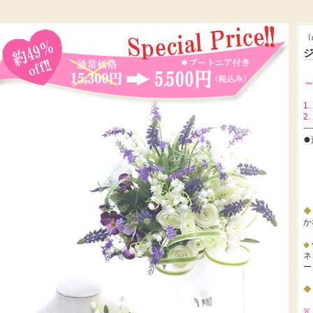
（
1.
2.
---
●
か
◆
ネ
ー
※