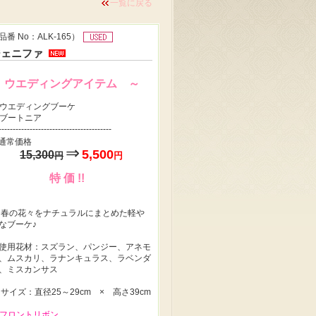
一覧に戻る
品番 No：ALK-165）
ジェニファ
～ ウエディングアイテム ～
ウエディングブーケ
ブートニア
----------------------------------------
通常価格
⇒
5,500
15,300
円
円
特 価 !!
◆
春の花々をナチュラルにまとめた軽や
なブーケ♪
使用花材：スズラン、パンジー、アネモ
、ムスカリ、ラナンキュラス、ラベンダ
、ミスカンサス
◆
サイズ：直径25～29cm × 高さ39cm
 フロントリボン