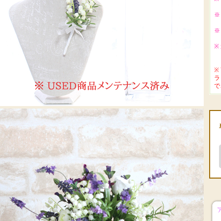
※
※
※
※
ラ
で