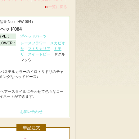
一覧に戻る
品番 No：IHW-084）
ヘッド084
YPE：
洋ヘッドパーツ
LOWER：
レースフラワー
スカビオ
サ
マトリカリア
ミモ
ザ
スイートピー
ヤグル
マソウ
◆
パステルカラーのイロトリドリのチャ
ミングなヘッドピース♪
◆
ヘアースタイルに合わせて色々なコー
イネートができます。
お問い合わせ