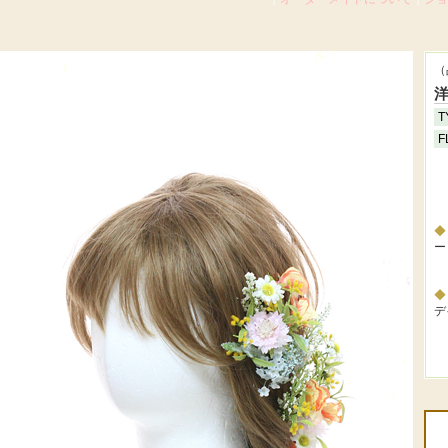
（
洋
T
F
ー
デ