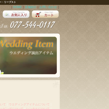
ー・リープスト
｜
HOME
｜
店舗紹介
｜
お問い合わせ
｜
いて
｜
ウエディングアイテムについて
｜
ッピングについて
｜
レンタルについて
｜