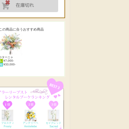
この商品に合うおすすめ商品
ロターニャ
¥7,000-
¥33,000-
フロスティ
アンテリーベ
セイクレッド
Frosty
Amtteliebe
Sacred